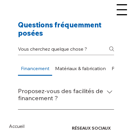
Questions fréquemment
posées
Financement
Matériaux & fabrication
Personna
Proposez-vous des facilités de
financement ?
Oui, nous offrons du financement en crédit-
bail ou en prêt, jusqu’à une période de 72
mois.
Accueil
RÉSEAUX SOCIAUX